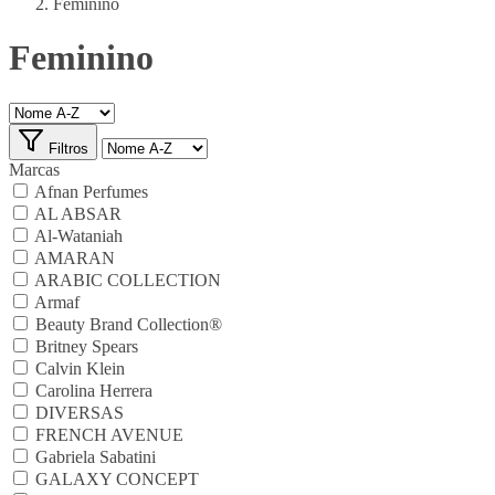
Feminino
Feminino
Filtros
Marcas
Afnan Perfumes
AL ABSAR
Al-Wataniah
AMARAN
ARABIC COLLECTION
Armaf
Beauty Brand Collection®
Britney Spears
Calvin Klein
Carolina Herrera
DIVERSAS
FRENCH AVENUE
Gabriela Sabatini
GALAXY CONCEPT