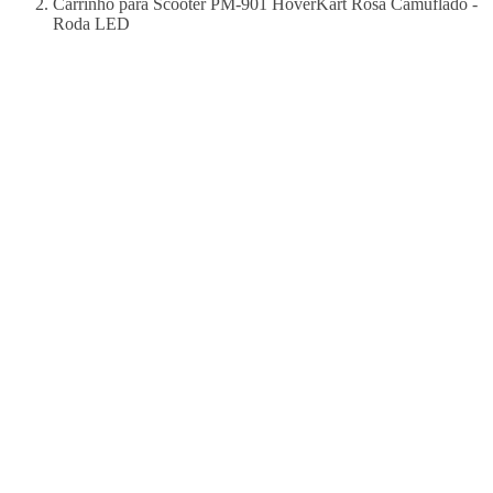
Carrinho para Scooter PM-901 HoverKart Rosa Camuflado -
Roda LED